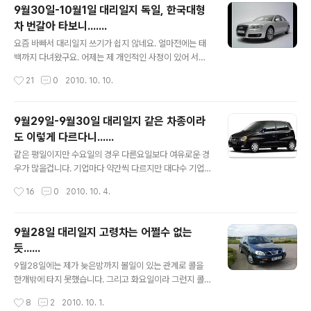
니다. 가을은 천고마비 계절이라고 하는데 대리기사들에게
9월30일-10월1일 대리일지 독일, 한국대형
는 천고마비라는 사자성어가 그리 와닿지 않습니다. 콜은
차 번갈아 타보니.......
많지만 요금때문에 태끌거는 손님들이 꽤 많은 계절이라고
글 내용
하는데 10월1일밤에 저도 한번 당했습니다. 이 부분은 나
요즘 바빠서 대리일지 쓰기가 쉽지 않네요. 얼마전에는 태
중에 언급하겠습니다. 1, 첫번째 대리차량 아반떼 1.5오토
백까지 다녀왔구요. 어제는 제 개인적인 사정이 있어 서울
현대자동차의 준중형차 베스트셀러 아반떼의 초창기 모델
에 볼일을 보았습니다. 날씨가 점점 선선해지는 가을철입
작성시간
21
0
2010. 10. 10.
입니다. 대우 에스페로 이후 라디에이터 그릴이 없는 매끈
니다. 가을철 별미는 많지만 바다에서는 전어와 왕새우 소
한 전면부와 미래지향적인 유선형 바디는 지금 ..
금구이를 뽑을수 있죠. 바닷가에 접한 도시 및 관광지들이
늘 그렇지만 경기도에서 나름 관광지라고 소문난 오이도
9월29일-9월30일 대리일지 같은 차종이라
또한 전어와 왕새우라는 아이템으로 인해 평소보다 손님이
도 이렇게 다르다니......
많았습니다. 9월30일부터 10월1일 새벽에는 총 세콜의
글 내용
오더를 받았습니다. 특히 두번째 세번째오더는 아우디를
같은 평일이지만 수요일의 경우 다른요일보다 여유로운 경
대표하는 대형세단과 기아자동차를 대표하는 대형세단을
우가 많을겁니다. 기업마다 약간씩 다르지만 대다수 기업
대리한 것이어서 아직도 기억이 생생히 남는 편입니다. 1,
의 경우 수요일은 특근이 잘 없거나 있더라도 다른요일보
작성시간
16
0
2010. 10. 4.
첫번째 대리차량 뉴프라이드 디젤 오토 한때 보배드림등
다 짧다고 하더군요. 그리고 음 수요일이 금요일 다음으로
몇몇 자동차 커뮤니티에서 일명 슈퍼카 이미지를 강렬..
단체회식이많다고 합니다. 또한 전어와 새우철이라서 그런
지 나름관광지인 오이도의 경우 확실히 다른때보다 손님들
9월28일 대리일지 고령차는 어쩔수 없는
이 많았습니다. 그래서 비교적 늦게 출근했음에도 불구하
듯......
고 첫번째 오더를 바로 받을수 있었습니다. 1, 첫번째 대리
글 내용
차량 세피아2 오토 세피아2에 대한 전반적인 느낌은 생략
9월28일에는 제가 늦은밤까지 볼일이 있는 관계로 콜을
하겠습니다. 왜냐면 출발하고 나서 도착할때까지 대리요금
한개밖에 타지 못했습니다. 그리고 화요일이라 그런지 콜
때문에 차안에서 계속 차주분과 언쟁이 있어서 기분이 별
도 없었던 하루였구요. 윗 사진을 보시면 아시겠지만 이번
작성시간
8
2
2010. 10. 1.
로인 상태였습니다. 다만 계기판을 보니 6000rpm부터
에 대리한 차량은 대우의 첫 전륜구동형 중형세단인 레간