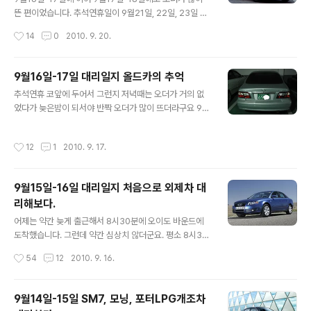
너스 LPG차량은 운전하기가 꺼려지더군요. 하지만 어쩌
뜬 편이었습니다. 추석연휴일이 9월21일, 22일, 23일 3
겠습니까? 사고위험이 높은 차량 대리운전하는것도 대리
일뿐 이지만 9월18일부터 추석연휴에 들어가는 기업도 적
작성시간
14
0
2010. 9. 20.
기사의 숙명이니 말이죠. 1, 첫번째 대리차량 매그너스 가
지않다고 하네요. 그래서인지 오이도 횟집들은 새벽3시가
스차 4단 오토 몇년만에 매그너스를 타보게 되었습니다...
넘어서도 손님들이 귀가하지 않고 그대로 남아있는 경우가
많았습니다. 대리기사들한테는 천국인 편이죠. 16일밤과 1
9월16일-17일 대리일지 올드카의 추억
7일 새벽에는 기업회식 자리가 많았는데 17일과 18일에
글 내용
추석연휴 코앞에 두어서 그런지 저녁때는 오더가 거의 없
는 가족단위로 온 사람이 많았습니다. 저의 첫번째 대리차
었다가 늦은밤이 되서야 반짝 오더가 많이 뜨더라구요 9월
량 또한 가족단위로 외식온 사람들이며 두가족이 한대 미
16일과 17일에는 업소콜 두개만 탔습니다. 차량도 연식이
니밴을 타고 와서 식사하고 귀가할때 대리운전 오더를 불
비교적 오래된 올드카라고 해야할까요? 가까운 거리가 아
렀습니다. 오이도에서 시흥 거모동까지 가는 오더입니다.
작성시간
12
1
2010. 9. 17.
닌 중장거리 콜이었는데요. 하나는 오이도에서 산본까지
1, 첫번째 대리차량 1세대 카렌스 GOLD 수동 첫 대리차량
가는 오더였고 다른하나는 오이도에서 인천 계양까지 가는
은 1세대 카렌스입니다. 1세대 카..
오더였습니다. 1, 첫 대리차량 1세대 SM5 520 가솔린오
9월15일-16일 대리일지 처음으로 외제차 대
토 윗 사진차량은 저희집 차량인 구형SM5 2004년식입
리해보다.
니다.^^; 첫 대리차량이 바로 위와 동일한 모델인 SM5구
글 내용
형이며 연식은 훨씬 더 오래된 98-2000년식정도로 추정
어제는 약간 늦게 출근해서 8시30분에 오이도 바운드에
됩니다. 산본이 목적지이며 요금은 2만5천원 받았습니다.
도착했습니다. 그런데 약간 심상치 않더군요. 평소 8시30
차종은 SM5로 98-2001년까지 나온 최초기형 모델로 추
분이면 오이도에서 월곶가는 차량이 한산해지는데 이날은
작성시간
54
12
2010. 9. 16.
정됩니다. 참고로 1세대 SM5의..
차량이 상당히 많았습니다. 그래서 약간 콜이 많이 뜨기를
기대했습니다. 아니나다를까 오이도에 도착하자마자 계속
콜받아 뛰었습니다. 9월15일부터 16일까지 업소콜5개 뛰
9월14일-15일 SM7, 모닝, 포터LPG개조차
었습니다. 1, 첫 대리차량 아반떼XD 1.6오토 2003년부터