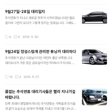
레드라인이 시작되는걸로 봐서 1.5SOHC인걸로 추정됩..
자입니다. 아마 10여년전 레간자 처음 출시할 당시 광고 기
억하실지 모르겠지만 당시 한국소비자들이 선호했었던 정
9월27일-28일 대리일지
숙성 이미지를 높인 쉿~ 소리없이 강하다! 라는 멘트가 인
글 내용
추석연휴가 지나고 새로운 첫주가 시작되었습니다만 월요
상깊었던 차량입니다. 그런데 세월의 힘은 이기지 못해서
일이라 그런지 오더가 그렇게 많지는 않았습니다. 그래도
일까요? 레간자의경우 연식이 된 차량은 엔진소음이 커지
평소 월요일 보다는 오더가 약간 많았네요. 월요일 밤과 화
고 실내엔진음 유입도 큰편인데 이번에 대리한 차량또한
요일 새벽에는 단거리보다는 편도거리가 약 20km내외의
그랬습니다. 엔진소음유입만 따지면 제가 타고 있는 마티
작성시간
6
0
2010. 9. 30.
중거리콜 두개를 탔습니다. 먼저 탄것은 오이도에서 개봉
즈 크리에이티브 보다도 더 크게 들렸으니까요. 이번에 대
동으로 가는것이었고 그 다음은 오이도에서 인천 계양으로
리한 차량이 정확히 어떤엔진이 장착되었는지는 모르겠지
가는 콜이었습니다. 콜이 자주없는 월요일이나 화요일의
만 ..
9월24일 정성스럽게 관리한 튜닝카 대리하다
경우 단거리만 타는것보다는 중장거리콜을 타는게 더 이득
글 내용
이 될수도 있습니다. 1, 첫번째 대리차량 YF쏘나타 가솔린
추석연휴가 끝난 다음날이지만 여전히 콜은 부족합니다.
오토 첫 오더는 오이도에서 개봉동까지 가는 오더입니다.
대리오더가 가장 많은 금요일이지만 저녁8시가 되어도 수
중간에 시흥시 안쪽으로 들어가는 경유가 포함된 오더이며
도권 총콜수는 고작 40-50여개 평상시 100여개에 비하
차종은 YF쏘나타입니다. 파노라마 선루프는 없는 모델이
면 많이 부족한 편이죠. 오더보고 그냥 오늘 쉬어버릴까?
작성시간
13
2
2010. 9. 27.
며 중 고급형 이상 모델로 추정됩니다. 주행거리가 1..
라고 생각도 하였습니다. 그래도 돈을 벌어야겠다는 심정
으로 오이도로 출근한뒤 첫콜을 타게 되었습니다. 그리고
나서 제차례가 되어 콜을 타게 되었습니다. 차종은 로체 이
콜없는 추석연휴 대리기사들은 빨리 지나가길
노베이션인데 음...... 순정은 아니고 정성스럽게 튜닝된 차
바랍니다.
량이었습니다. 편평비가 얇고 타이어폭에 비해 넓게 튀어
글 내용
나온 림폭 그리고 다운된 서스펜션 등 달리기보다는 자세
민족 최대의 명절중에 하나인 추석연휴는 가족들과 친지들
튜닝에 더 가까운 차량이었습니다. 처음에는 안산이 목적
과 같이 오순도순 모여서 차례를 지내고 이야기를 나누고