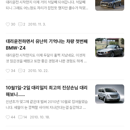
대리운전 시작한지 이제 거의 석달째 되어갑니다. 석달째
보편적으로 적용된 브랜드라는것입니다. 흔히 콰트로라고
되니 그래도 어느정도 자리가 잡힌듯 했지만 콜수가 적었
불리는 아우디의 AWD시스템은 70:30으로 구동력을 배
고 그리고 수입도 변변치 않아서 지금현재 제천에서 다른
분하는 기계식 AWD시스템을 일컫습니다.(요근래는 할덱
일 하고 있습니다.(자동차와는 관련없는 일입니다) 다만 현
스나 보그워너처럼 전자식AWD가 적용된 차량또한 콰트
작성시간
30
2
2010. 11. 3.
재 제천에서 하는일이 오래할 생각은 없습니다. 11월말에
로라는 명칭을 붙입니다) 그래서인지 아우디는 기함급인 A
다시 대리운전 할 계획입니다만 제천에 내려와 보니까 도
8또한 쇼퍼드리븐이라기 보다는 오너드리븐에 가까운 성
시에서 느낄수 없는 상쾌한 공기 그리고 붉게 물든 단풍과
격을 가..
대리운전하면서 유난히 기억나는 차량 첫번째
풍경이 너무 마음에 들더군요. 예전에 시흥 특히 시화공단
BMW-Z4
을 처음 들어갈때는 이상한 냄새와 답답한 공기때문에 숨
글 내용
이 막히는듯한 느낌인데 제천은 어딜가도 뻥 뚫린 시원한
대리운전 시작한지도 이제 두달이 훌쩍 지났네요. 이것저
느낌을 받습니다. 설령 공단지대라도 말이죠. 날씨가 춥네
것 많은것을 배웠고 또한 좋은 경험과 나쁜 경험도 하게 되
요. 지금 제천 PC방에 와있는데 와있는 김에 간단한 포스
었습니다. 많은 부류의 손님들과 손님들의 차를 대리운전
작성시간
34
2
2010. 10. 22.
팅 하나 올려놓겠습니다. 이번에 대리운전 그리고..
하면서 알게된 수많은 차량들...... 순정차량부터 정성스럽
게 꾸민 튜닝카 그리고 나온지 100km도 안뛴 완전새차와
곧 시동이 꺼지기 일보직전의 위태위태한 고물차량까지 대
10월1일-2일 대리일지 최고의 진상손님 대리
리운전경력이 몇년씩 되는 베테랑 기사에 비하면 저는 아
해보니......
직 초짜에 불과하지만 그래도 어느정도이상의 자동차는 경
글 내용
험했다고 생각됩니다. 요 근래 일지를 안썼는데 안쓴 이유
신년초가 엊그제 같은데 벌써 2010년 10월로 접어들었습
가 개인사정도 있지만 제가 좀 슬럼프를 겪고 있습니다. 계
니다. 세월이 눈 깜짝할 사이에 지나간다는걸 실감하고 있
속 밤낮이 바뀌다 보니까 하루 한끼 혹은 두끼만 먹게되고
습니다. 날씨도 시원함을 넘어 이제 아침 저녁으로 쌀쌀해
작성시간
44
14
2010. 10. 18.
그래서인지 계속 늦잠자게 되더라구요^^; 그리고 수면시간
지고 있습니다. 아직 단풍은 제대로 물들지 않았지만 나뭇
도 불규칙해서 이제는 블로그에 글쓰는거 자체..
잎이 서서히 노랗고 붉게 물들어 가고있는것이 눈에 보입