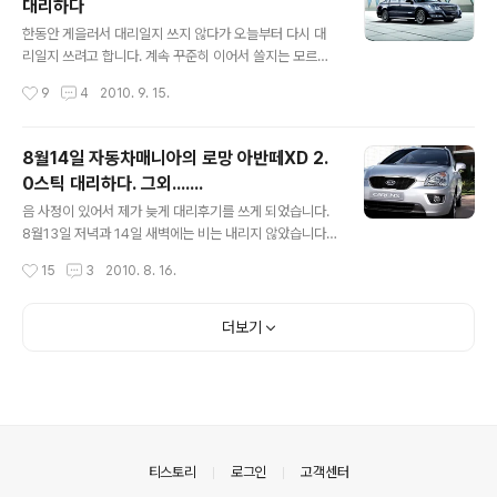
대리하다
2006년 중반까지 판매된 아반떼XD 1.6오토입니다. 흔히
글 내용
아반떼 시리즈가 그렇듯 준중형의 강자로 군림한 모델이기
한동안 게을러서 대리일지 쓰지 않다가 오늘부터 다시 대
도 하죠. 키로수는 7만정도 뛰었는데 차량상태는 양호한
리일지 쓰려고 합니다. 계속 꾸준히 이어서 쓸지는 모르겠
편이었습니다. 손님2사람이 탔는데 처음부터 끝까지 회사
지만 노력해 보겠습니다. 추석 연휴 전주라서 그런지 이번
작성시간
9
4
2010. 9. 15.
이야기만 하더라구요. 엑스티 1.5 혹은 1.6오토 타보신분들
주는 계속 한산하네요. 월요일은 달랑 한콜밖에 타지못했
은 아시겠지만 굼뜬 가속력과 ..
고 9월14일과 15일에는 업소콜 하나와 PDA콜 두개를 탔
습니다. 1, 첫 대리차량 SM7 처음 대리한 차량은 SM7입
8월14일 자동차매니아의 로망 아반떼XD 2.
니다. 지금 판매되고 있는 신형SM7모델인데요. 예전에 구
0스틱 대리하다. 그외.......
형SM7모델들은 강남역에서 잠시 대리운전할때 많이 타보
글 내용
았는데 신형은 타보지 못해서 궁금했었는데 대리운전을 통
음 사정이 있어서 제가 늦게 대리후기를 쓰게 되었습니다.
해 타보게 되었네요. 구형과 큰 차이는 없습니다. 일각에서
8월13일 저녁과 14일 새벽에는 비는 내리지 않았습니다
는 구형SM7과 비교시 기어비를 조정해서 중속가속력을
만 습한 날씨로 인해 불쾌지수가 상당히 높았습니다. 조금
작성시간
15
3
2010. 8. 16.
향상시켰다는데 손님이 차를 많이 아끼는 분이고 그리고
만 움직여도 땀이 많이 나더라구요. 이날 저는 두콜을 타게
대리운전하면서 급가속을 거의 안하기 때문에 그..
되었습니다. 처음 대리한 차량은 뉴카렌스LPI모델인데요.
사이드 브레이크 푸는 스위치가 따로 있는걸 까먹고 있다
더보기
가 나중에 알게 되었습니다. 뉴카렌스는 음 무난합니다. 로
체와 언더바디를 공유해서 그런지 승차감이 단단하지만 코
너링은 생각외로 괜찮습니다. 꾹 밟아본건 아니지만 일상
주행에서 힘이 부족한 편도 아니었습니다. 뉴카렌스 대리
끝내고 와서 바로 다음 차량을 대리하게 되었는데 차종은
2000-2002년 사이에 생산된 초기형 아반떼XD 모델입
의안내
티스토리
로그인
고객센터
니다. 오너분은 40-50대 정도로 추정되..