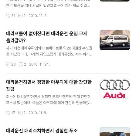
니고 덩치가 큰 버스나 트럭도 아닙니다. 바로 튜닝카 그것
간 수도권을 떠나 시골에 있었고 최근에 제가 새로 취업을
도 큰 사제휠과 다운된 서스펜션으로 튜닝계에서 흔히 짜
해서(3개월짜리 단기직) 경기도 하남에서 서울 양평동까지
작성시간
31
2
2010. 12. 2.
세차량이라고 말하는 튜닝카입니다. 튜닝카를 대리운전하
출퇴근합니다.(그것도 차량으로 합니다. 대중교통을 이용
는 대리운전자 입장에서 가장 문제가 되는것이 지상고가..
하면 거의 2시간 잡아야 할듯......) 그래서 11월에는 대리운
전을 거의 못했습니다. 아니 아예 안했다고 봐야죠. 대리운
대리셔틀이 없어진다면 대리운전 운임 크게
전에 대한 좋은 기억도 있지만 좋지않은 기억이 더 많았고
올라갈까?
무엇보다도 오더를 잡기 위해 계속 뛰고 걷다보니까 무릎
글 내용
이 안좋아 지더라구요. 또한 제가 시흥에서 하남으로 다시
제가 제천에서 수확입회 아르바이트로 약20여일간 수도권
이사갔기 때문에 대리회사도 새로 가입해야 되는데 그러면
을 떠났습니다. 그래서 자연스럽게 대리운전도 계속 쉬게
또 보험료나 프로그램 깔아야 되고 비용도 많이 들어서 단
되었네요. 그동안 대리업계에 무슨일이 있나 해서 봤는데
작성시간
23
2
2010. 11. 24.
념했습니다. 그래서 지금은 대리운전 그만둔 상태입니다. 1
최근에 서울 G20정상회의 전후로 대리기사들이 이용하는
1월에는 딱 한콜 탔습니다. ..
셔틀을 집중적으로 단속하고 있다고 하네요. 셔틀이란 뜻
을 풀이해보면 두 거점을 정기적으로 다니는 이동수단을
대리운전하면서 경험한 아우디에 대한 간단한
말합니다. 즉 노선버스부터 지하철 열차 비행기 모든 대중
잡담
교통수단이 셔틀이라고 할수 있죠. 반면에 택시는 정기적
글 내용
으로 다니는 교통수단이 아니므로 엄연히 셔틀이라고 단정
최근에 대리운전하면서 경험한 푸조브랜드에 관해 간단히
할수 없습니다. 그럼 대리기사들이 말하는 셔틀은 무엇일
포스팅 했는데요. 오늘은 아우디에 대해 간단히 언급하겠
까요? 도시마다 조금씩 다르지만 일반적으로 밤12시 이후
습니다. 제가 지난8월초부터 대리운전하면서 가장 많이 경
작성시간
17
2
2010. 11. 8.
에는 지하철과 버스를 포함한 대부분의 대중교통이 끊김니
험한 수입차브랜드가 아우디입니다. VIP기함급 세단인 아
다. 일부 심야버스는 새벽2시 이후에도 운행하기도 하지만
우디 A8부터 컴팩트 프리미엄 세단인 아우디 A4까지 아
그..
우디의 크고 작은 차종을 생각외로 많이 경험해 보았습니
대리운전 대리주차하면서 경험한 푸조
다. 아우디하면 무엇이 떠오르나요? 바로 AWD구동방식
글 내용