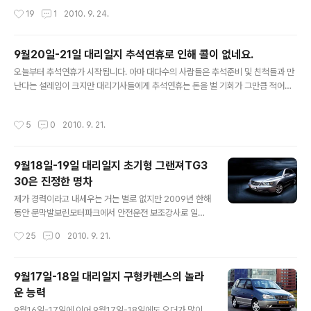
지였지만 나중에 시화로 변경해 달라고 해서 시화로 변경
송편 등 음식을 같이 먹습니다. 가족 및 친지들과 같이 있게
작성시간
19
1
2010. 9. 24.
했습니다. 예전에 로체 이노베이션 잠시 시승해 보..
되는 중요한 연휴라 보니 상대적으로 술집은 많이 가지 않
게 되지요. 따라서 추석연휴에는 콜이 거의 없다고 보면 됩
니다. 저는 추석연휴 첫날인 21일에는 2콜을 수행했고, 2
9월20일-21일 대리일지 추석연휴로 인해 콜이 없네요.
2일 추석당일에는 1콜, 23일에도 1콜밖에 타지 못했습니
글 내용
오늘부터 추석연휴가 시작됩니다. 아마 대다수의 사람들은 추석준비 및 친척들과 만
다. 그래서 하루씩 일지쓰기에 아까워서 한꺼번에 쓰겠습
난다는 설레임이 크지만 대리기사들에게 추석연휴는 돈을 벌 기회가 그만큼 적어집
니다. 9월21일 체어맨400, 스타렉스 논터보 디젤모델 대
니다. 보통 연휴전날과 연휴때에는 콜이 거의 없다고 합니다. 어제밤과 오늘새벽에도
리하다. 추석연휴가 시작된 연휴첫날 서울등 수도권에 때
겨우 한콜만 탔습니다. 차종은 봉고3 더블캡 스틱이며 오이도에서 신천리까지 가는
아닌 기습폭우가 내려 도로가 물바다가 되는등 난리가 났
작성시간
5
0
2010. 9. 21.
오더였습니다. 2만원 콜비받고 버스타고 귀가했네요. 버스비 제외하면 순수익은 19
었죠. 경기도 시흥또한 21일 오후부터 폭우가 퍼부어서 도
000원 입니다. 아마 연휴기간 내내 콜이 없어서 쉬거나 한콜만 타야될겁니다. 대리
로 곳곳이 물에 잠겼습니다. 그래서인..
기사들 입장에서는 추석연휴가 빨리 지나가길 바랄겁니다. 오늘 포스팅은 이걸로 마
9월18일-19일 대리일지 초기형 그랜져TG3
치겠습니다.
30은 진정한 명차
글 내용
제가 경력이라고 내세우는 거는 별로 없지만 2009년 한해
동안 문막발보린모터파크에서 안전운전 보조강사로 일해
본 경력이 있습니다. 그래서 그때 운전한 안전운전 진행차
작성시간
25
0
2010. 9. 21.
량 및 교습차량등을 타고 빗길회피, 빙판길 등을 습득하고
가르치는 일을 해보았었습니다. 자랑으로 볼수 있겠지만
대리운전을 하다보면 왠만하면 어떤차량은 관리상태가 좋
9월17일-18일 대리일지 구형카렌스의 놀라
고 어떤차량은 관리가 안되어있는 상태인지 어느정도 알수
운 능력
있습니다. 18일밤과 19일 새벽에 대리운전한 차량중 두대
글 내용
의 상태가 좋지 못했습니다. 특히 처음 대리한 차량인 매그
9월16일-17일에 이어 9월17일-18일에도 오더가 많이