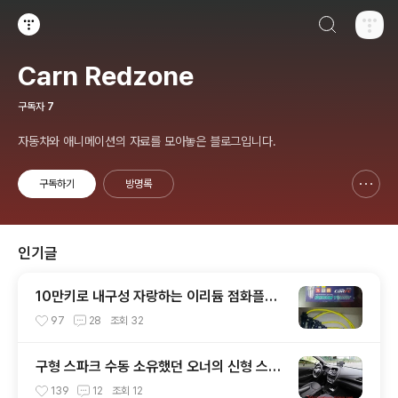
검색하기
티스토리
Carn Redzone
구독자
7
자동차와 애니메이션의 자료를 모아놓은 블로그입니다.
구독하기
방명록
신고하기 레이어
열기
인기글
10만키로 내구성 자랑하는 이리듐 점화플러
그의 불편한 진실
97
28
조회
32
구형 스파크 수동 소유했던 오너의 신형 스파
크 수동 시승기
139
12
조회
12