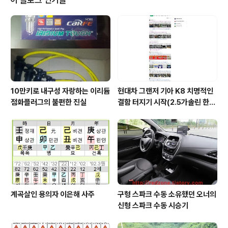
이 블로그 인기글
10만키로 내구성 자랑하는 이리듐
현대차 그랜저 기아 K8 치명적인
점화플러그의 불편한 진실
결함 터지기 시작(2.5가솔린 한
정)
계곡살인 용의자 이은해 사주
구형 스파크 수동 소유했던 오너의
신형 스파크 수동 시승기