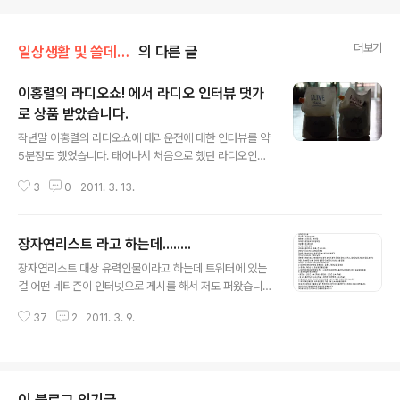
더보기
일상생활 및 쓸데없는 잡담
의 다른 글
이홍렬의 라디오쇼! 에서 라디오 인터뷰 댓가
로 상품 받았습니다.
글 내용
작년말 이홍렬의 라디오쇼에 대리운전에 대한 인터뷰를 약
5분정도 했었습니다. 태어나서 처음으로 했던 라디오인터
뷰 때문에 처음에 약간 긴장하기도 했는데 막상 해보니까
3
0
2011. 3. 13.
즐겁더라구요(이홍렬 아저씨 목소리 구수해서 듣기도 좋았
어요 ㅎㅎ) 아무튼 상품 보내주신다고 해서 기다렸는데 며
칠 지나도 아무런 연락이 없어서 저도 잊고 있었습니다. 그
장자연리스트 라고 하는데........
러다가 최근에 소포를 받았는데 이홍렬의 라디오쇼!에서
글 내용
보냈더라구요. 원래 라디오 상품은 이렇게 늦게 발송하는
장자연리스트 대상 유력인물이라고 하는데 트위터에 있는
지 궁금하네요^^; 받은 상품은 화학재료가 아닌 천연원료
걸 어떤 네티즌이 인터넷으로 게시를 해서 저도 퍼왔습니
로 만든 세탁세제와 바디워시&샴푸라고 하는데 저희집에
다. 이 리스트가 진짜인지는 모르겠지만 억울하게 죽은 장
아직 바디워시와 샴푸가 많이 남아있어 세탁세제를 잠깐
37
2
2011. 3. 9.
자연씨의 원한을 풀어주기 위해 철저하고 공정한 수사를
써보았습니다. 맨위의 사진이 바로 선물받은 천연 세탁세
해야된다고 생각됩니다. 억울하게 죽은 고인의 명복을 빌
제와 바디워시&샴푸입니다. 세탁세제 설명을 보니 별도로
면서 철저한 수사를...... 아래 리스트 출처는 http://twitad
섬유..
dons.com/pic/detail.php?id=5430782 입니다.