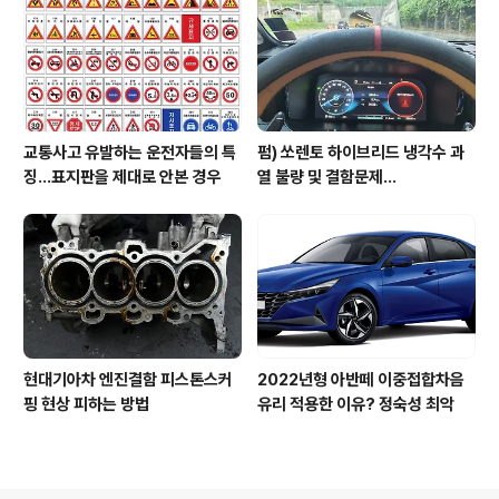
교통사고 유발하는 운전자들의 특
펌) 쏘렌토 하이브리드 냉각수 과
징...표지판을 제대로 안본 경우
열 불량 및 결함문제...
현대기아차 엔진결함 피스톤스커
2022년형 아반떼 이중접합차음
핑 현상 피하는 방법
유리 적용한 이유? 정숙성 최악