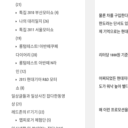
(21)
특집 2010 부산모터쇼
(4)
물론 차를 구입한다
나의 대리일지
(26)
한도라는 단서도 있
특집 2011 서울모터쇼
제 기억으로는 현
(19)
롱텀테스트! 아반떼쿠페
다이어리
(28)
리터당 1800원 기
롱텀테스트 아반떼 N라
인
(12)
어찌되었든 현대자동
2015 현대기아 R&D 모터
도가 워낙 높아 별
쇼
(8)
일상글들과 일상사진 잡다한동영
상
(21)
왜 이런 프로모션을
레드존의 IT기기
(22)
맵피로거 체험단
(5)