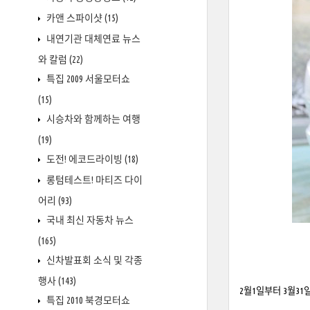
카앤 스파이샷
(15)
내연기관 대체연료 뉴스
와 칼럼
(22)
특집 2009 서울모터쇼
(15)
시승차와 함께하는 여행
(19)
도전! 에코드라이빙
(18)
롱텀테스트! 마티즈 다이
어리
(93)
국내 최신 자동차 뉴스
(165)
신차발표회 소식 및 각종
행사
(143)
2월1일부터 3월3
특집 2010 북경모터쇼