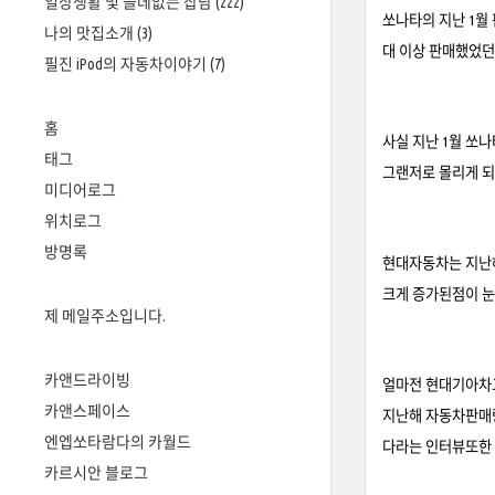
일상생활 및 쓸데없는 잡담
(222)
쏘나타의 지난 1월 
나의 맛집소개
(3)
대 이상 판매했었던
필진 iPod의 자동차이야기
(7)
홈
사실 지난 1월 쏘
태그
그랜저로 몰리게 되
미디어로그
위치로그
방명록
현대자동차는 지난
크게 증가된점이 눈
제 메일주소입니다.
카앤드라이빙
얼마전 현대기아차그
카앤스페이스
지난해 자동차판매
엔엡쏘타람다의 카월드
다라는 인터뷰또한 
카르시안 블로그