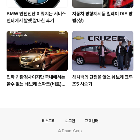
BMW 안전진단 이뤄지는 서비스
자동차 방향지시등 릴레이 DIY 방
센터에서 발렛 알바한 후기
법(상)
진짜 친환경차이지만 국내에서는
해치백의 단점을 없앤 쉐보레 크루
볼수 없는 쉐보레 스파크(비트)디
즈5 시승기
젤은 어떤차일까?
의안내
티스토리
로그인
고객센터
© Daum Corp.