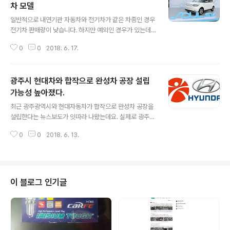
차 모델
글 내용
일반적으로 내연기관 자동차와 전기차가 같은 차종인 경우
전기차 판매량이 낮습니다. 하지만 예외인 경우가 있는데
요 바로 기아차의 박스카 쏘울입니다. 쏘울은 올해 1월부터
0
0
2018. 6. 17.
5월까지 총 1068대를 판매했습니다. 월 200-300대 수
준이라고 볼 수 있는데 이정도면 비인기 차종이라고 볼 수
있습니다. 그런데 그 중에서 전기차가 740대라고 하는데
광주시 현대차와 합작으로 완성차 공장 설립
요. 이런 사례는 국내 또는 수입차에서도 흔치 않은 사례라
고 합니다. 쏘울이 이렇게 많이 판매된 정확한 이유는 밝혀
가능성 높아졌다.
글 내용
진 바가 없습니다. 전기차 동력성능이 획기적으로 뛰어난
최근 광주광역시와 현대자동차가 합작으로 완성차 공장을
것도 아니고요. 1회 충전가능거리는 180km로 최근 출시
설립한다는 뉴스보도가 잇따라 나왔는데요. 실제로 광주시
된 전기차와 비교시 오히려 열세입니다. 차량 가격은 420
에 현대차가 19일에 협약 조인식을 연다고합니다. 광주시
0만원으로 그렇다고 획기적으로 낮은 것도 아니죠. 다만
0
0
2018. 6. 13.
는 지난 4일 정종제 행정부시장을 단장으로 하는 협상단이
쏘울 전기차 판매량이 많은 이유..
현대자동차를 처음 방문한 데 매주 3회씩 협상했다고 합니
다. 어떤 차량이 생산될지는 아직 알려진바가 없지만 가장
유력한 차종은 모닝과 플랫폼을 공유하는 배기량 1.0L급 C
UV라고 합니다. 꽤 합의에 진전됐다고 하는데요. 광주시에
이 블로그 인기글
다르면 이번 현대차와 이뤄지는 합작법인 자산 규모는 7,0
00억원 이상의 될 것으로 예상하고 있습니다. 먼저 부지
규모 70만㎡ 생산 설비를 갖춰야 하기 때문이지요. 광주
광역시 윤장현 시장은 현대차가 새 합작법인에 2대 주주로
전체 투자금액의 19%가량인 1천3..