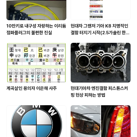
10만키로 내구성 자랑하는 이리듐
현대차 그랜저 기아 K8 치명적인
점화플러그의 불편한 진실
결함 터지기 시작(2.5가솔린 한
정)
계곡살인 용의자 이은해 사주
현대기아차 엔진결함 피스톤스커
핑 현상 피하는 방법