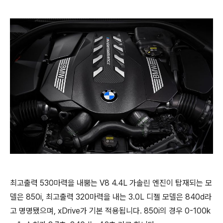
최고출력 530마력을 내뿜는 V8 4.4L 가솔린 엔진이 탑재되는 모
델은 850i, 최고출력 320마력을 내는 3.0L 디젤 모델은 840d라
고 명명됐으며, xDrive가 기본 적용됩니다. 850i의 경우 0-100k